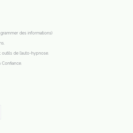
ogrammer des informations)
ns.
 outils de l’auto-hypnose.
n Confiance.