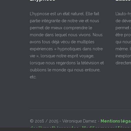
L’hypnose est un état naturel. Elle fait
L’auto-h
partie intégrante de notre vie et nous
de déve
permet de mieux comprendre le
permet d
monde dans lequel nous vivons. Nous
être pro
avons tous déjà vécu de multiples
qui nou
expériences « hypnotiques dans notre
même. I
vie », lorsque notre esprit voyage,
inexplor
lorsque nous regardons la télévision et
directem
oublions le monde qui nous entoure,
etc.
© 2016 / 2025 - Véronique Damez -
Mentions léga
des Hypnothérapeutes
-
Modifier mes préféren