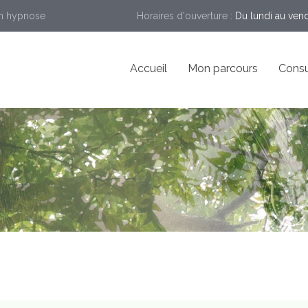
en hypnose
Horaires d'ouverture :
Du lundi au ven
Accueil
Mon parcours
Consu