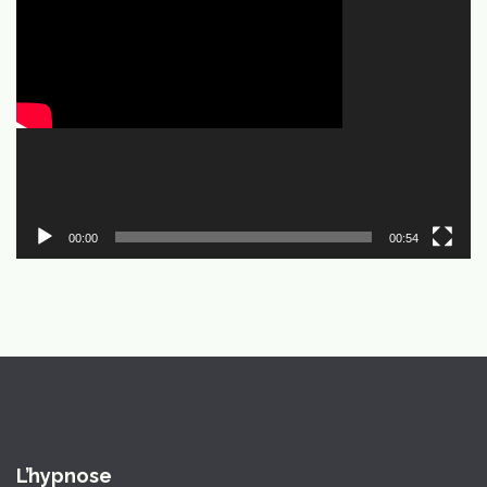
00:00
00:54
L’hypnose