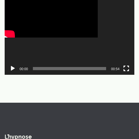
vidéo
00:00
00:54
L’hypnose