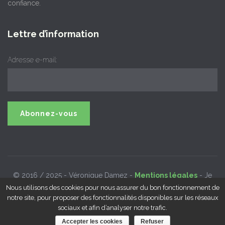
confiance.
Lettre d’information
Adresse e-mail:
© 2016 / 2025 - Véronique Damez -
Mentions légales
- Je
suis inscrite au
Syndicat National des Hypnothérapeutes
-
Nous utilisons des cookies pour nous assurer du bon fonctionnement de
notre site, pour proposer des fonctionnalités disponibles sur les réseaux
Modifier mes préférences de cookies
sociaux et afin d’analyser notre trafic.
Accepter les cookies
Refuser